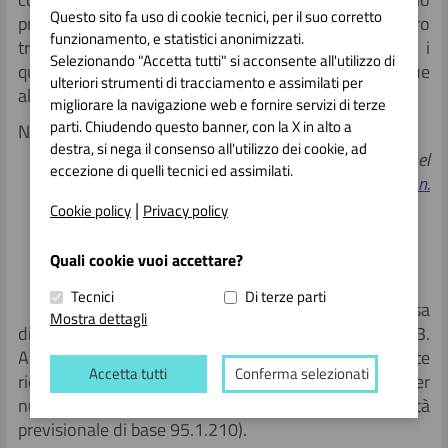
Questo sito fa uso di cookie tecnici, per il suo corretto
provinciale, che può far pervenire osservazioni entro
funzionamento, e statistici anonimizzati.
trenta giorni dal ricevimento, trascorsi inutilmente i
Selezionando "Accetta tutti" si acconsente all'utilizzo di
quali la Giunta provinciale provvede comunque
ulteriori strumenti di tracciamento e assimilati per
all'approvazione del relativo regolamento.
migliorare la navigazione web e fornire servizi di terze
parti. Chiudendo questo banner, con la X in alto a
Note al testo
destra, si nega il consenso all'utilizzo dei cookie, ad
L'art. 15 della l.r. 24 giugno 1957, n. 11, citato nel
eccezione di quelli tecnici ed assimilati.
comma 1, rinvia a sua volta alla
l.r. 8 agosto 1983, n.
7
.
|
Cookie policy
Privacy policy
Art. 19
Quali cookie vuoi accettare?
Disposizioni finanziarie
Tecnici
Di terze parti
1. Per i fini di questa legge è autorizzata la spesa
Mostra dettagli
di 1.500.000,00 euro per l’esercizio finanziario 2003.
Alla copertura dell’onere si provvede mediante
Accetta tutti
Conferma selezionati
riduzione di una quota di pari importo del fondo per
nuove leggi - spese in conto capitale (unità
previsionale di base 95.1.210).