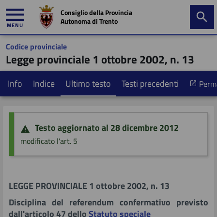
Consiglio della Provincia
Autonoma di Trento
MENU
Codice provinciale
mministrazione
Legge provinciale 1 ottobre 2002, n. 13
trasparente
Info
Indice
Ultimo testo
Testi precedenti
Perma
Primo piano
Ricerca nella giurisprudenza
Tavolo di coordinamento
Testo aggiornato al 28 dicembre 2012
modificato l'art. 5
Informazione e controllo
Sintesi dei contenuti
Programma di controllo
Documentazione normativa
Esperienze regionali ed interregionali
LEGGE PROVINCIALE 1 ottobre 2002, n. 13
Partecipazione
Precedenti
Disciplina del referendum confermativo previsto
dall'articolo 47 dello
Statuto speciale