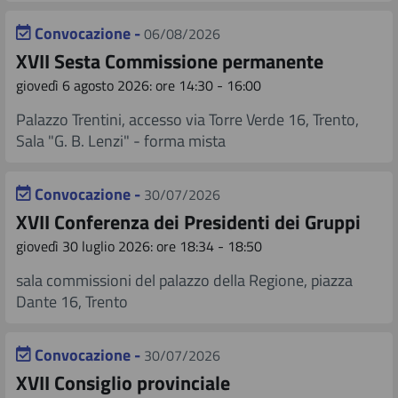
Audizione pubblica sul disegno di legge 76/2026,
Proposte di mozione - negli ultimi 30 giorni
Sessione di bilancio
d'iniziativa popolare
Convocazione -
06/08/2026
XVII Sesta Commissione permanente
Copertura finanziaria
Sintesi dei contenuti
giovedì 6 agosto 2026: ore 14:30 - 16:00
Palazzo Trentini, accesso via Torre Verde 16, Trento,
Sintesi dei contenuti
Sala "G. B. Lenzi" - forma mista
Convocazione -
30/07/2026
XVII Conferenza dei Presidenti dei Gruppi
giovedì 30 luglio 2026: ore 18:34 - 18:50
sala commissioni del palazzo della Regione, piazza
Dante 16, Trento
Convocazione -
30/07/2026
XVII Consiglio provinciale