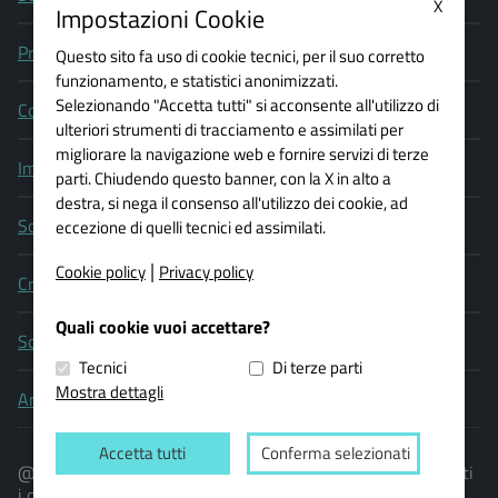
X
Impostazioni Cookie
Privacy policy
Questo sito fa uso di cookie tecnici, per il suo corretto
funzionamento, e statistici anonimizzati.
Selezionando "Accetta tutti" si acconsente all'utilizzo di
Cookie policy
ulteriori strumenti di tracciamento e assimilati per
migliorare la navigazione web e fornire servizi di terze
Impostazioni Cookie
parti. Chiudendo questo banner, con la X in alto a
destra, si nega il consenso all'utilizzo dei cookie, ad
Social media policy
eccezione di quelli tecnici ed assimilati.
|
Cookie policy
Privacy policy
Credits
Quali cookie vuoi accettare?
Scrivi al webmaster
Tecnici
Di terze parti
Mostra dettagli
Area operatori
Accetta tutti
Conferma selezionati
@ 2017 Consiglio della Provincia Autonoma di Trento - Tutti
i diritti riservati