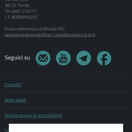
38122 Trento
Tel. 0461 213111
C.F. 80009910227
Posta elettronica certificata PEC:
segreteria.generale@pec.consiglio.provincia.tn.it
Seguici su
Contatti
Note legali
Dichiarazione di accessibilità
Segnala un problema di accessibilità