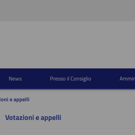
Salta al contenuto principale
Salta al menu principale
Salta al menu laterale
News
Presso il Consiglio
Ammini
oni e appelli
Votazioni e appelli