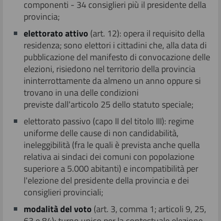
componenti - 34 consiglieri più il presidente della
Link correlati
provincia;
eletto
rato attivo
(art. 12): opera il requisito della
residenza; sono elettori i cittadini che, alla data di
pubblicazione del manifesto di convocazione delle
elezioni, risiedono nel territorio della provincia
ininterrottamente da almeno un anno oppure si
trovano in una delle condizioni
previste dall'articolo 25 dello statuto speciale;
elettorato passivo (capo II del titolo III): regime
uniforme delle cause di non candidabilità,
ineleggibilità (fra le quali è prevista anche quella
relativa ai sindaci dei comuni con popolazione
superiore a 5.000 abitanti) e incompatibilità per
l'elezione del presidente della provincia e dei
consiglieri provinciali;
m
odalità del voto
(art. 3, comma 1; articoli 9, 25,
63 e 84): turno unico per la contestuale elezione