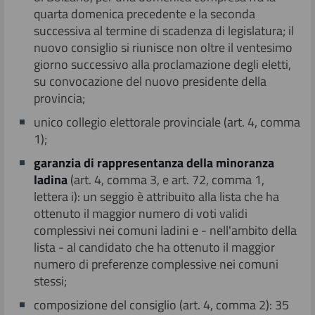
quarta domenica precedente e la seconda
successiva al termine di scadenza di legislatura; il
Dreier Landtag 2005 Merano
nuovo consiglio si riunisce non oltre il ventesimo
giorno successivo alla proclamazione degli eletti,
Dreier Landtag 2002 Riva del Garda
su convocazione del nuovo presidente della
provincia;
Dreier Landtag 2000 Innsbruck
unico collegio elettorale provinciale (art. 4, comma
1);
Dreier Landtag 1998 Merano
garanzia di rappresentanza della minoranza
ladina
(art. 4, comma 3, e art. 72, comma 1,
lettera i): un seggio è attribuito alla lista che ha
Dreier Landtag 1996 Trento Riva del Garda
ottenuto il maggior numero di voti validi
complessivi nei comuni ladini e - nell'ambito della
Dreier Landtag 1993 Innsbruck
lista - al candidato che ha ottenuto il maggior
numero di preferenze complessive nei comuni
stessi;
Dreier Landtag 1991 Merano
composizione del consiglio (art. 4, comma 2): 35