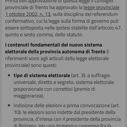
Prima dell'approvazione di questa legge il consiglio
Trattamento economico dei consiglieri
Commissioni permanenti
Le legislature
Dreier Landtag 2023 Riva del Garda
provinciale di Trento ha approvato la
legge provinciale
1 ottobre 2002, n. 13
, sulla disciplina del referendum
confermativo, cui la legge sulla forma di governo può
Conferenza dei Presidenti di commissione
Dreier Landtag 2021 Alpbach
essere sottoposta nelle ipotesi stabilite dall'articolo 47,
quinto e sesto comma, dello statuto.
Giunta delle elezioni
Dreier Landtag 2019 Merano
I contenuti fondamentali del nuovo sistema
elettorale della provincia autonoma di Trento
(i
Assemblea delle minoranze
Dreier Landtag 2016 Trento
riferimenti sono agli articoli della legge elettorale
provinciale) sono questi:
Sottocommissioni
Dreier Landtag 2014 Schwaz
tipo d
i sistema elettorale
(art. 3): a suffragio
universale, diretto e segreto; sistema elettorale
proporzionale con correttivi (premio di
Commissioni speciali
Dreier Landtag 2011 Merano
maggioranza);
indizione delle elezioni e prima convocazione (art.
Dreier Landtag 2009 Mezzocorona
10): le elezioni sono indette dal presidente della
provincia, d'intesa con il presidente della provincia
Dreier Landtag 2007 Innsbruck
di Bolzano, per una domenica compresa fra la