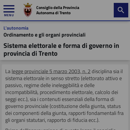
Consiglio della Provincia
Autonoma di Trento
MENU
L'autonomia
mministrazione
Ordinamento e gli organi provinciali
trasparente
Sistema elettorale e forma di governo in
provincia di Trento
Il "Parlamento trentino"
Benvenuto
Composizione consiglio
Elenco gruppi
Introduzione
Istituti di partecipazione
Conosciamo Autonomia
I Presidenti della Giunta
Presentazione
La
legge provinciale 5 marzo 2003, n. 2
disciplina sia il
sistema elettorale in senso stretto (elettorato attivo e
passivo, regime delle ineleggibilità e delle
Le funzioni
Le funzioni del Presidente
Indici di presenza
Costituzione e funzioni
Il Presidente del Consiglio
Assistere ai lavori del Consiglio
Attività
I Presidenti del Consiglio
Composizione
incompatibilità, procedimento elettorale, calcolo dei
seggi ecc.), sia i contenuti essenziali della forma di
Ultimi messaggi
Elezione e funzioni
Interventi a favore dei gruppi consiliari
Ufficio di presidenza
Accesso alla documentazione consiliare
Iscriviti alle attività
I gruppi consiliari
Regolamenti
governo provinciale (costituzione della giunta, status
dei componenti della giunta, rapporti fondamentali fra
Prerogative, doveri e sanzioni dei consiglieri
Conferenza dei Presidenti dei gruppi
Highlights
I consiglieri eletti
Dreier Landtag 2025 Merano
gli organi statutari, rapporto di fiducia ecc.).