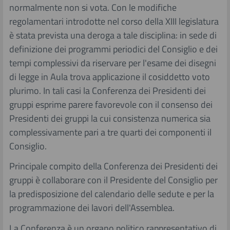
normalmente non si vota. Con le modifiche
Ordinamento e gli organi provinciali
Trattamento economico dei consiglieri
Le legislature
Dreier Landtag 2023 Riva del Garda
regolamentari introdotte nel corso della XIII legislatura
è stata prevista una deroga a tale disciplina: in sede di
Amministrazione, enti locali, finanza
Dreier Landtag 2021 Alpbach
definizione dei programmi periodici del Consiglio e dei
tempi complessivi da riservare per l'esame dei disegni
Rapporti con lo Stato e con l'Unione Europea
Dreier Landtag 2019 Merano
di legge in Aula trova applicazione il cosiddetto voto
plurimo. In tali casi la Conferenza dei Presidenti dei
Dreier Landtag 2016 Trento
gruppi esprime parere favorevole con il consenso dei
Presidenti dei gruppi la cui consistenza numerica sia
complessivamente pari a tre quarti dei componenti il
Dreier Landtag 2014 Schwaz
Consiglio.
Dreier Landtag 2011 Merano
Principale compito della Conferenza dei Presidenti dei
gruppi è collaborare con il Presidente del Consiglio per
Dreier Landtag 2009 Mezzocorona
la predisposizione del calendario delle sedute e per la
programmazione dei lavori dell'Assemblea.
Dreier Landtag 2007 Innsbruck
La Conferenza è un organo politico rappresentativo di