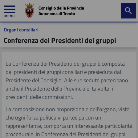
Consiglio della Provincia
Autonoma di Trento
MENU
Organi consiliari
mministrazione
Conferenza dei Presidenti dei gruppi
trasparente
​​​​La Conferenza dei Presidenti dei gruppi è composta
dai presidenti dei gruppi consiliari e presieduta dal
Peculiarità storiche e giuridiche
Il "Parlamento trentino"
Benvenuto
Composizione consiglio
Elenco gruppi
Istituti di partecipazione
Conosciamo Autonomia
I Presidenti della Giunta
Presentazione
Presidente del Consiglio. Alle sue sedute partecipano
anche il Presidente della Provincia e, talvolta, i
Effetti delle riforme del 2001
Le funzioni
Le funzioni del Presidente
Indici di presenza
Costituzione e funzioni
Assistere ai lavori del Consiglio
Attività
I Presidenti del Consiglio
Composizione
presidenti delle commissioni.
Tutela delle minoranze linguistiche
Ultimi messaggi
Elezione e funzioni
Interventi a favore dei gruppi consiliari
Accesso alla documentazione consiliare
Iscriviti alle attività
I gruppi consiliari
Regolamenti
La c
omposizione non proporzionale dell'organo, visto
che ogni forza politica vi partecipa con un
rappresentante, comporta un'​interessante particolarità
Competenze legislative e amministrative
Prerogative, doveri e sanzioni dei consiglieri
Highlights
I consiglieri eletti
Dreier Landtag 2025 Merano
procedurale: in Conferenza dei Presidenti dei gruppi