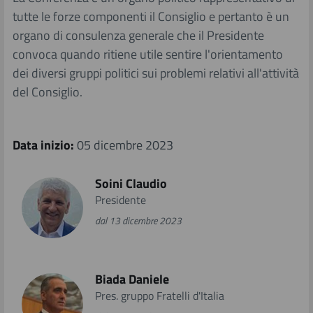
tutte le forze componenti il Consiglio e pertanto è un
Dreier Landtag 2005 Merano
organo di consulenza generale che il Presidente
convoca quando ritiene utile sentire l'orientamento
dei diversi gruppi politici sui problemi relativi all'attività
Dreier Landtag 2002 Riva del Garda
del Consiglio.
Dreier Landtag 2000 Innsbruck
​
Data inizio:
05 dicembre 2023
Dreier Landtag 1998 Merano
Soini Claudio
Dreier Landtag 1996 Trento Riva del Garda
Presidente
dal 13 dicembre 2023
Dreier Landtag 1993 Innsbruck
Biada Daniele
Dreier Landtag 1991 Merano
Pres. gruppo Fratelli d'Italia