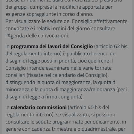
Audizione pubblica sul disegno di legge 76/2026,
dei gruppi, comprese le modifiche apportate per
Proposte di mozione - negli ultimi 30 giorni
d'iniziativa popolare
esigenze sopraggiunte in corso d'anno.
Per visualizzare le sedute del Con
siglio effettivamente
Copertura finanziaria
convocate e i relativi ordini del giorno consultare
l'Agenda delle convocazioni.
Sintesi dei contenuti
In
programma dei lavori del Consiglio
(articolo 62 bis
del regolamento interno) è pubblicato l'elenco dei
disegni di legge posti in priorità, cioè quelli che il
Consiglio intende esaminare nelle varie tornate
consiliari (fissate nel calendario del Consiglio),
distinguendo la quota di maggioranza, la quota di
minoranza e la quota di maggioranza/minoranza (per i
disegni di legge a firma congiunta).
In
calendario commissioni
(articolo 40 bis del
regolamento interno), se visualizzato, si possono
consultare le sedute programmate periodicamente, in
genere con cadenza trimestrale o quadrimestrale, per