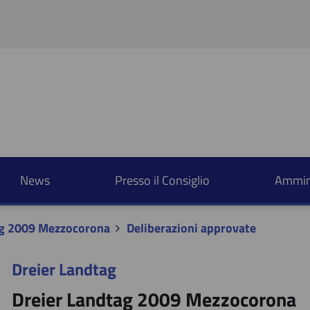
Salta al contenuto principale
Salta al menu principale
Salta al menu laterale
News
Presso il Consiglio
Ammini
ag 2009 Mezzocorona
Deliberazioni approvate
Dreier Landtag
Dreier Landtag 2009 Mezzocorona