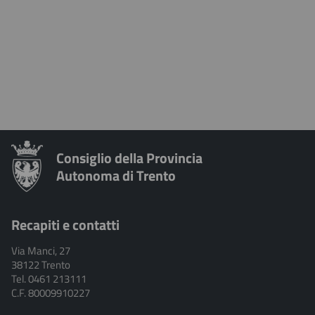
Ordinamento e gli organi provinciali
Trattamento economico dei consiglieri
Commissioni permanenti
Le legislature
Amministrazione, enti locali, finanza
Conferenza dei Presidenti di commissione
Rapporti con lo Stato e con l'Unione Europea
Giunta delle elezioni
Assemblea delle minoranze
Consiglio della Provincia
Autonoma di Trento
Sottocommissioni
Recapiti e contatti
Commissioni speciali
Via Manci, 27
38122 Trento
Tel. 0461 213111
C.F. 80009910227