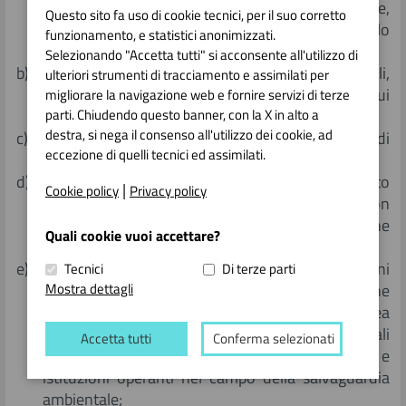
dell'ambiente, anche con riferimento e tecnologie,
Questo sito fa uso di cookie tecnici, per il suo corretto
prodotti e sistemi di produzione e di controllo
funzionamento, e statistici anonimizzati.
innovativi;
Selezionando "Accetta tutti" si acconsente all'utilizzo di
b) la ricerca e lo studio sugli aspetti ambientali,
ulteriori strumenti di tracciamento e assimilati per
richiesti all'agenzia dalle strutture e dagli enti di cui
migliorare la navigazione web e fornire servizi di terze
alla lettera a);
parti. Chiudendo questo banner, con la X in alto a
destra, si nega il consenso all'utilizzo dei cookie, ad
c) la raccolta, l'elaborazione e la diffusione di
eccezione di quelli tecnici ed assimilati.
informazioni e di dati sullo stato dell'ambiente;
d) la redazione del rapporto periodico sullo stato
|
Cookie policy
Privacy policy
dell'ambiente a livello provinciale, in raccordo con
le corrispondenti relazioni statali e dell'Unione
Quali cookie vuoi accettare?
europea;
e) la cooperazione e lo scambio di dati e informazioni
Tecnici
Di terze parti
Mostra dettagli
con l'Agenzia nazionale per la protezione
dell'ambiente, con l'Agenzia europea
dell'ambiente, con le organizzazioni internazionali
Accetta tutti
Conferma selezionati
o a carattere transfrontaliero e con enti e
istituzioni operanti nel campo della salvaguardia
ambientale;