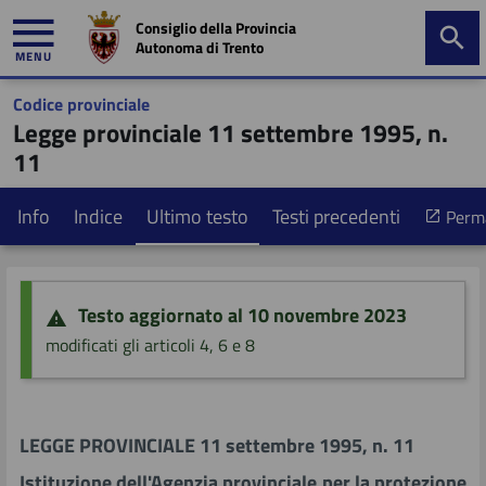
Consiglio della Provincia
Autonoma di Trento
MENU
Codice provinciale
mministrazione
Legge provinciale 11 settembre 1995, n.
trasparente
11
Info
Indice
Ultimo testo
Testi precedenti
Perma
Primo piano
Ricerca nella giurisprudenza
Tavolo di coordinamento
Testo aggiornato al 10 novembre 2023
Informazione e controllo
Sintesi dei contenuti
Programma di controllo
modificati gli articoli 4, 6 e 8
Documentazione normativa
Esperienze regionali ed interregionali
LEGGE PROVINCIALE 11 settembre 1995, n. 11
Partecipazione
Precedenti
Istituzione dell'Agenzia provinciale per la protezione