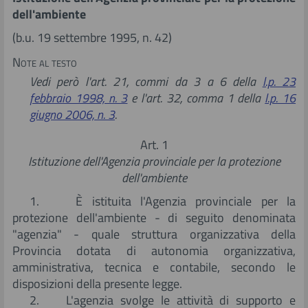
dell'ambiente
Giurisprudenza
(b.u. 19 settembre 1995, n. 42)
Istituzioni
Note al testo
Vedi però l'art. 21, commi da 3 a 6 della
l.p. 23
Studi
febbraio 1998, n. 3
e l'art. 32, comma 1 della
l.p. 16
giugno 2006, n. 3
.
Ricerca in documenti, studi e ricerche
Art. 1
Istituzione dell'Agenzia provinciale per la protezione
dell'ambiente
1. È istituita l'Agenzia provinciale per la
protezione dell'ambiente - di seguito denominata
"agenzia" - quale struttura organizzativa della
Provincia dotata di autonomia organizzativa,
amministrativa, tecnica e contabile, secondo le
disposizioni della presente legge.
2. L'agenzia svolge le attività di supporto e