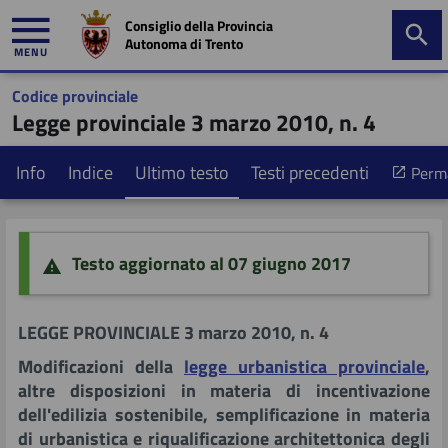
Consiglio della Provincia
Autonoma di Trento
MENU
Codice provinciale
mministrazione
Legge provinciale 3 marzo 2010, n. 4
trasparente
Info
Indice
Ultimo testo
Testi precedenti
Perma
Primo piano
Ricerca nella giurisprudenza
Tavolo di coordinamento
Testo aggiornato al 07 giugno 2017
Informazione e controllo
Sintesi dei contenuti
Programma di controllo
LEGGE PROVINCIALE 3 marzo 2010, n. 4
Documentazione normativa
Esperienze regionali ed interregionali
Modificazioni della
legge urbanistica provinciale
,
altre disposizioni in materia di incentivazione
Partecipazione
Precedenti
dell'edilizia sostenibile, semplificazione in materia
di urbanistica e riqualificazione architettonica degli