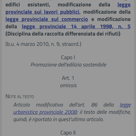
edifici esistenti, modificazione della
legge
Giurisprudenza
provinciale sui lavori pubblici
, modificazione della
legge provinciale sul commercio
e modificazione
Istituzioni
della
legge provinciale 14 aprile 1998, n. 5
(Disciplina della raccolta differenziata dei rifiuti)
Studi
(b.u. 4 marzo 2010, n. 9, straord.)
Capo I
Ricerca in documenti, studi e ricerche
Promozione dell'edilizia sostenibile
Art. 1
omissis
Note al testo
Articolo modificativo dell'art. 86 della
legge
urbanistica provinciale 2008
; il testo delle modifiche,
quindi, è riportato in quest'ultimo articolo.
Capo II